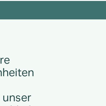
re
heiten
 unser