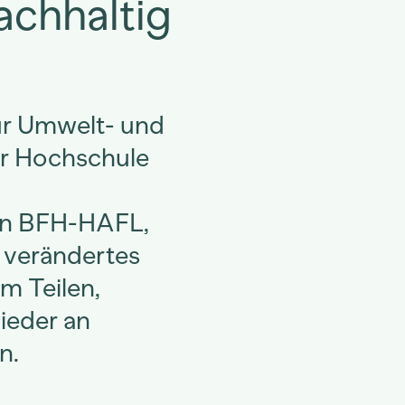
achhaltig
ür Umwelt- und
er Hochschule
en BFH-HAFL,
 verändertes
m Teilen,
ieder an
n.