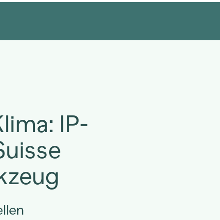
lima: IP-
Suisse
kzeug
llen