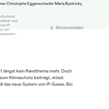
 Hufschmid
msebner und
von IP-
Bild herunterladen
ky von
imasystem-
aft längst kein Randthema mehr. Doch
h zum Klimaschutz beiträgt, stösst
ll das neue System von IP-Suisse, Bio