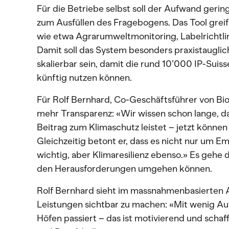
Für die Betriebe selbst soll der Aufwand gerin
zum Ausfüllen des Fragebogens. Das Tool grei
wie etwa Agrarumweltmonitoring, Labelrichtli
Damit soll das System besonders praxistauglic
skalierbar sein, damit die rund 10’000 IP-Suis
künftig nutzen können.
Für Rolf Bernhard, Co-Geschäftsführer von Bio
mehr Transparenz: «Wir wissen schon lange, d
Beitrag zum Klimaschutz leistet – jetzt können
Gleichzeitig betont er, dass es nicht nur um Em
wichtig, aber Klimaresilienz ebenso.» Es gehe d
den Herausforderungen umgehen können.
Rolf Bernhard sieht im massnahmenbasierten An
Leistungen sichtbar zu machen: «Mit wenig Auf
Höfen passiert – das ist motivierend und scha