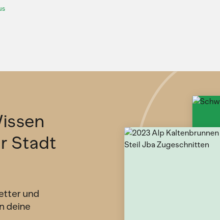
us
issen
ür Stadt
etter und
n deine