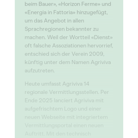
beim Bauer», «Horizon Ferme» und
«Energia in Fattoria» hinzugefügt,
um das Angebot in allen
Sprachregionen bekannter zu
machen. Weil der Wortteil «Dienst»
oft falsche Assoziationen hervorrief,
entschied sich der Verein 2009,
künftig unter dem Namen Agriviva
aufzutreten.
Heute umfasst Agriviva 14
regionale Vermittlungsstellen. Per
Ende 2025 lanciert Agriviva mit
aufgefrischtem Logo und einer
neuen Webseite mit integriertem
Vermittlungsportal einen neuen
Auftritt. Mit den technisch