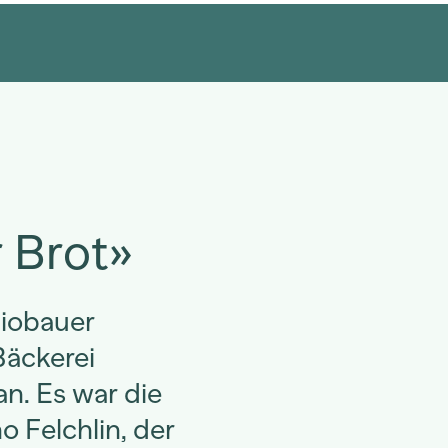
r Brot»
Biobauer
Bäckerei
an. Es war die
 Felchlin, der