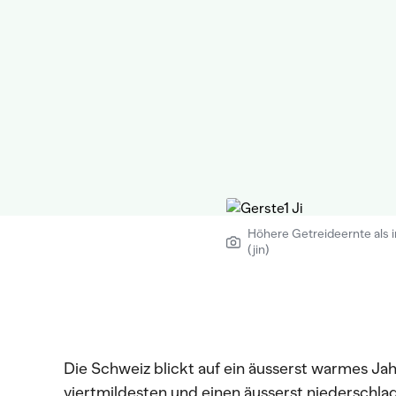
Höhere Getreideernte als i
(jin)
Die Schweiz blickt auf ein äusserst warmes Jah
viertmildesten und einen äusserst niederschla