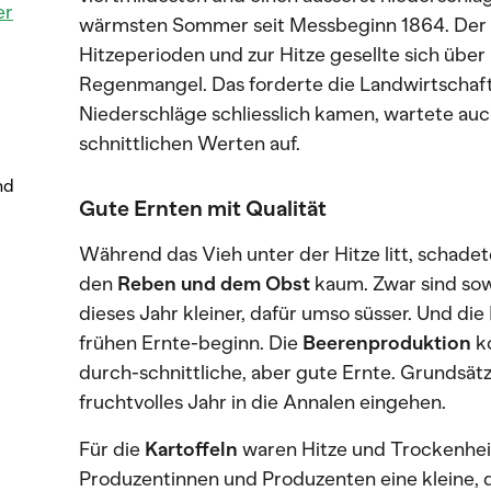
er
wärmsten Sommer seit Messbeginn 1864. Der
Hitzeperioden und zur Hitze gesellte sich über 
Regenmangel. Das forderte die Landwirtschaft
Niederschläge schliesslich kamen, wartete au
schnittlichen Werten auf.
nd
Gute Ernten mit Qualität
Während das Vieh unter der Hitze litt, schad
den
Reben und dem Obst
kaum. Zwar sind sow
dieses Jahr kleiner, dafür umso süsser. Und di
frühen Ernte-beginn. Die
Beerenproduktion
k
durch-schnittliche, aber gute Ernte. Grundsätz
fruchtvolles Jahr in die Annalen eingehen.
Für die
Kartoffeln
waren Hitze und Trockenheit
Produzentinnen und Produzenten eine kleine, d