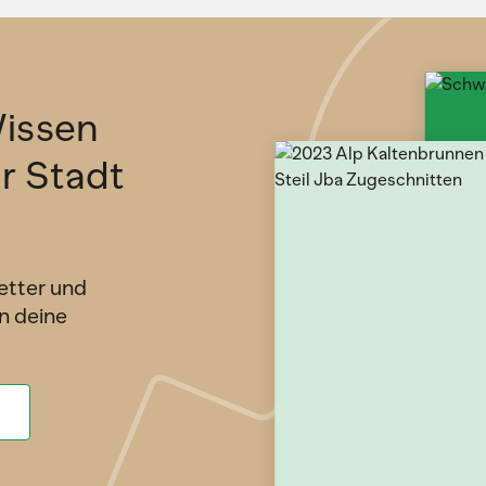
issen
ür Stadt
etter und
n deine