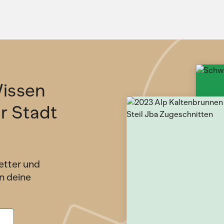
issen
ür Stadt
etter und
n deine