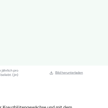
jährlich pro
Bild herunterladen
beliebt. (jin)
der Kreuzblütengewächse und mit dem