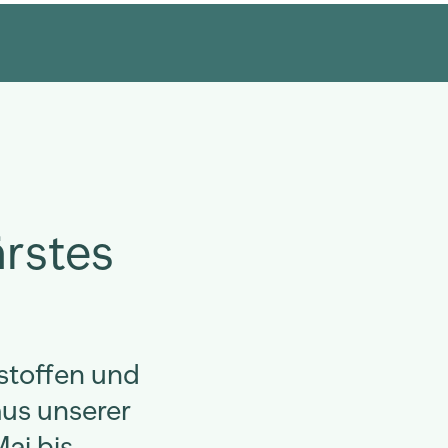
ärstes
lstoffen und
us unserer
ai bis