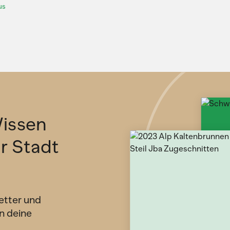
us
issen
ür Stadt
etter und
n deine