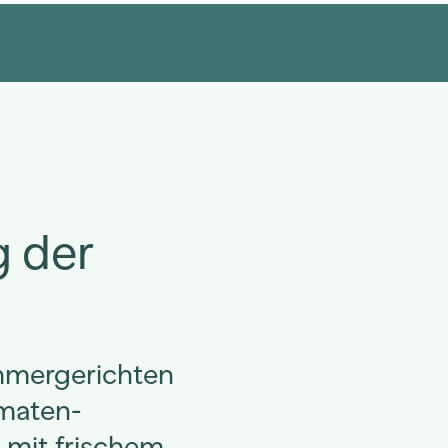
g der
ommergerichten
maten-
 mit frischem