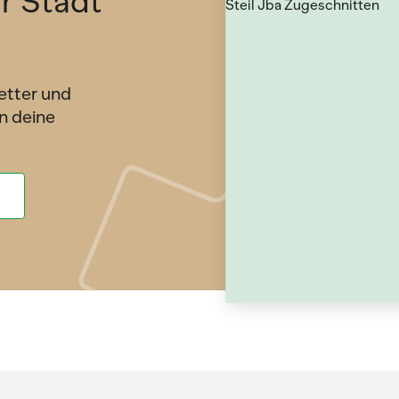
ür Stadt
etter und
n deine