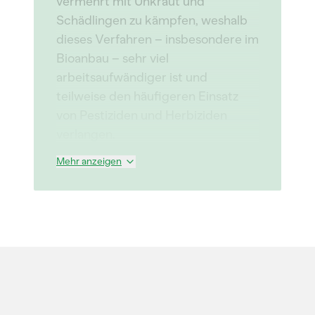
vermehrt mit Unkraut und
Schädlingen zu kämpfen, weshalb
dieses Verfahren – insbesondere im
Bioanbau – sehr viel
arbeitsaufwändiger ist und
teilweise den häufigeren Einsatz
von Pestiziden und Herbiziden
verlangen.
Mehr anzeigen