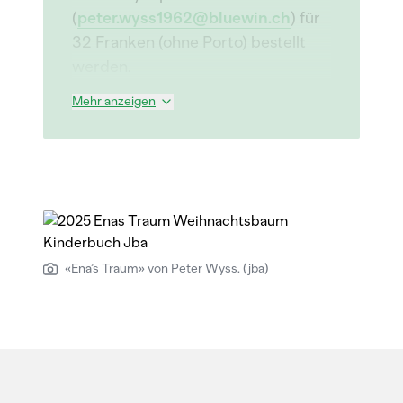
(
peter.wyss1962@bluewin.ch
) für
32 Franken (ohne Porto) bestellt
werden.
Mehr anzeigen
«Ena’s Traum» von Peter Wyss. (jba)