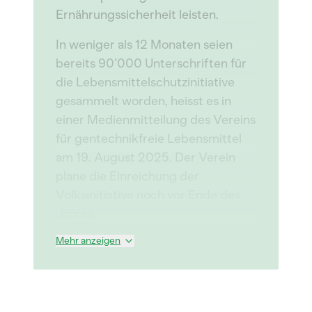
Ernährungssicherheit leisten.
In weniger als 12 Monaten seien
bereits 90’000 Unterschriften für
die Lebensmittelschutzinitiative
gesammelt worden, heisst es in
einer Medienmitteilung des Vereins
für gentechnikfreie Lebensmittel
am 19. August 2025. Der Verein
plane die Einreichung der
Volksinitiative noch vor Ende des
Jahres.
Mehr anzeigen