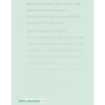
ab und betont, dass auch die
sogenannten «neuen
Gentechnologien» weiterhin
Gentechnik bleiben.
Die Schweizer Allianz
Gentechfrei drängt darauf, das
Vorsorgeprinzip verbindlich zu
verankern, eine risikobasierte
Zulassung sicherzustellen und
eine umfassende
Kennzeichnungspflicht entlang
der gesamten
Wertschöpfungskette
einzuführen.
Mehr anzeigen