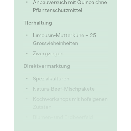
Anbauversuch mit Quinoa ohne
Pflanzenschutzmittel
Tierhaltung
Limousin-Mutterkühe – 25
Grossvieheinheiten
Zwergziegen
Direktvermarktung
Spezialkulturen
Natura-Beef-Mischpakete
Kochworkshops mit hofeigenen
Zutaten
Blumen- und Erdbeerfeld