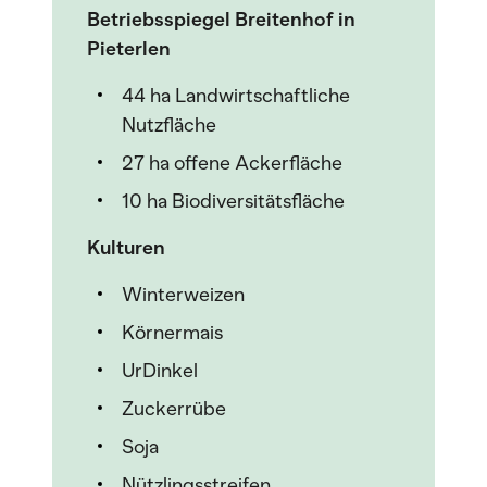
Betriebsspiegel Breitenhof in
Pieterlen
44 ha Landwirtschaftliche
Nutzfläche
27 ha offene Ackerfläche
10 ha Biodiversitätsfläche
Kulturen
Winterweizen
Körnermais
UrDinkel
Zuckerrübe
Soja
Nützlingsstreifen