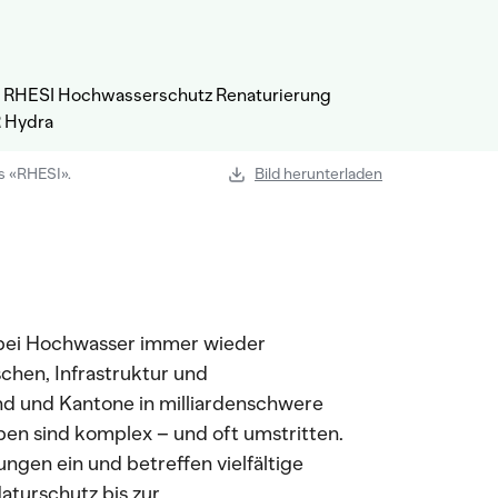
s «RHESI».
Bild herunterladen
n bei Hochwasser immer wieder
chen, Infrastruktur und
nd und Kantone in milliardenschwere
en sind komplex – und oft umstritten.
ungen ein und betreffen vielfältige
aturschutz bis zur