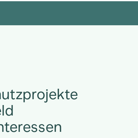
utzprojekte
ld
nteressen