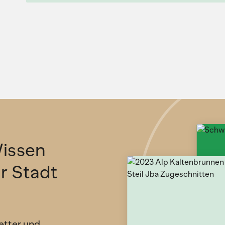
issen
ür Stadt
etter und