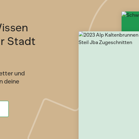
issen
ür Stadt
etter und
n deine