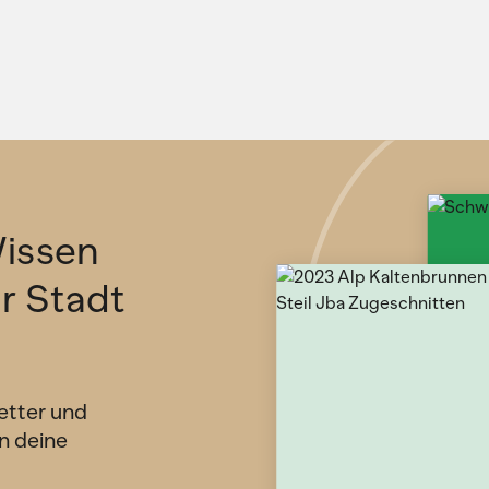
issen
ür Stadt
etter und
n deine