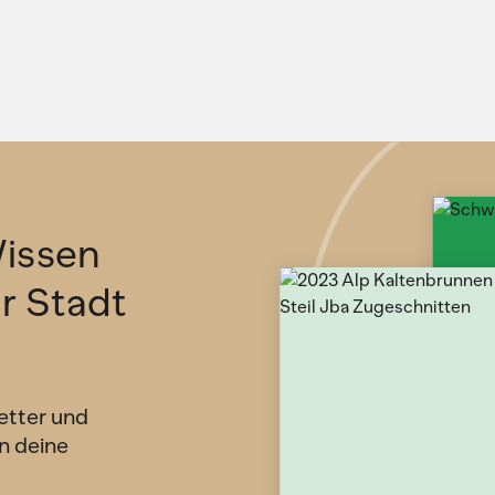
issen
ür Stadt
etter und
n deine