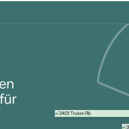
en
für
f