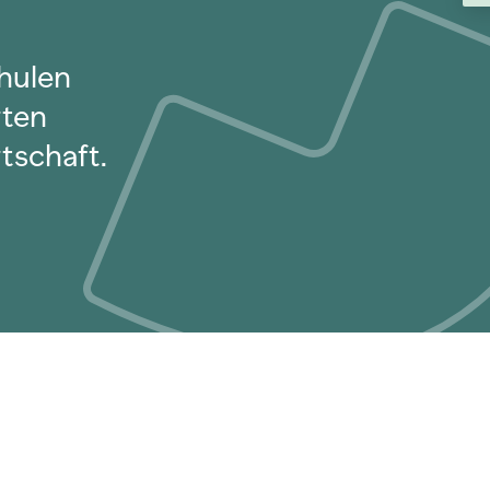
hulen
rten
tschaft.